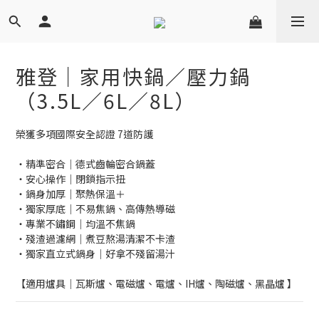
雅登｜家用快鍋／壓力鍋
（3.5L／6L／8L）
榮獲多項國際安全認證 7道防護
・精準密合｜德式齒輪密合鍋蓋
・安心操作｜閉鎖指示扭
・鍋身加厚｜聚熱保溫＋
・獨家厚底｜不易焦鍋、高傳熱導磁
・專業不鏽鋼｜均溫不焦鍋
・殘渣過濾網｜煮豆熬湯清潔不卡渣
・獨家直立式鍋身｜好拿不殘留湯汁
【適用爐具｜瓦斯爐、電磁爐、電爐、IH爐、陶磁爐、黑晶爐 】